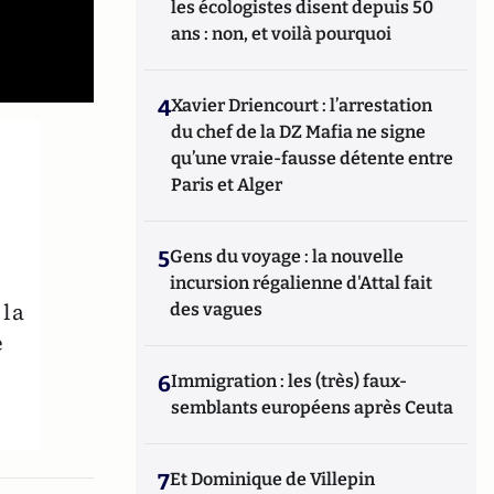
les écologistes disent depuis 50
ans : non, et voilà pourquoi
4
Xavier Driencourt : l’arrestation
du chef de la DZ Mafia ne signe
qu’une vraie-fausse détente entre
Paris et Alger
5
Gens du voyage : la nouvelle
incursion régalienne d'Attal fait
 la
des vagues
e
6
Immigration : les (très) faux-
semblants européens après Ceuta
7
Et Dominique de Villepin