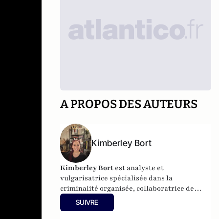
A PROPOS DES AUTEURS
Kimberley Bort
Kimberley Bort
est analyste et
vulgarisatrice spécialisée dans la
criminalité organisée, collaboratrice de
CrimOrg.com et à la tête de
Mobstars
SUIVRE
Stories
, un projet de contenus sur les