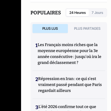
réseaux sociaux qui explore les dynamiques
du crime organisé et ses représentations.
POPULAIRES
24 Heures
7 Jours
PLUS LUS
PLUS PARTAGES
1
Les Français moins riches que la
moyenne européenne pour la 3e
année consécutive : jusqu'où ira le
grand déclassement ?
2
Répression en Iran : ce qui s'est
vraiment passé pendant que Paris
regardait ailleurs
3
L’été 2026 confirme tout ce que