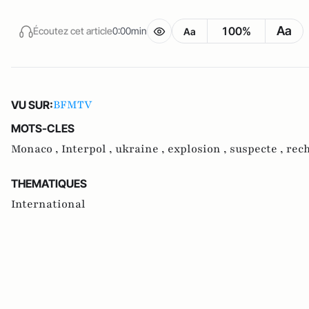
Aa
100%
Écoutez cet article
0:00min
Aa
BFMTV
VU SUR:
MOTS-CLES
Monaco ,
Interpol ,
ukraine ,
explosion ,
suspecte ,
rec
THEMATIQUES
International