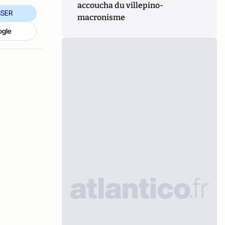
accoucha du villepino-
SER
macronisme
ogle