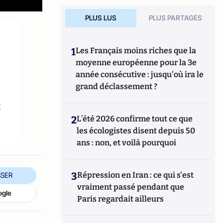
PLUS LUS
PLUS PARTAGES
1
Les Français moins riches que la
moyenne européenne pour la 3e
année consécutive : jusqu'où ira le
grand déclassement ?
t
2
L’été 2026 confirme tout ce que
les écologistes disent depuis 50
ans : non, et voilà pourquoi
3
Répression en Iran : ce qui s'est
SER
vraiment passé pendant que
ogle
Paris regardait ailleurs