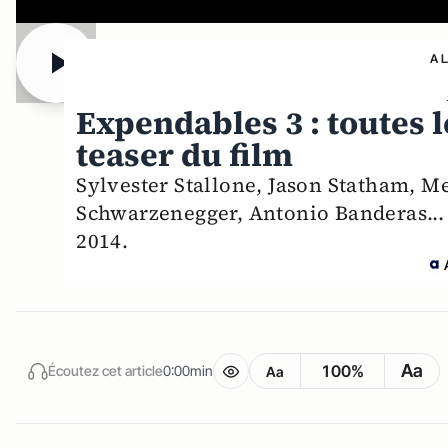
A 
Expendables 3 : toutes l
teaser du film
Sylvester Stallone, Jason Statham, M
Schwarzenegger, Antonio Banderas... s
2014.
Aa
100%
Écoutez cet article
0:00min
Aa