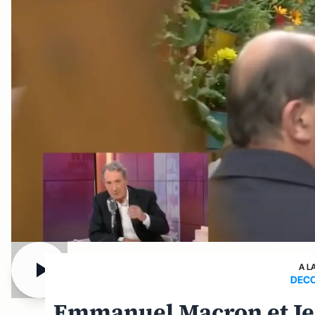
A L
DECO
Emmanuel Macron et Jea