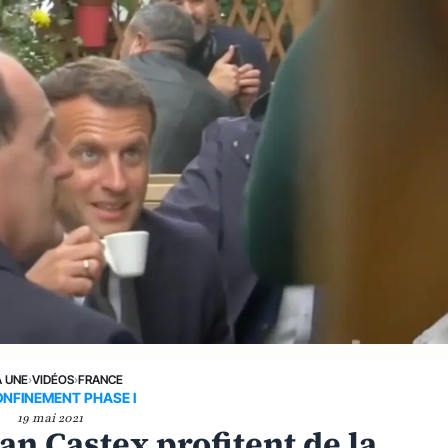
A UNE
›
VIDÉOS
›
FRANCE
NFINEMENT PHASE I
19 mai 2021
n Castex profitent de la