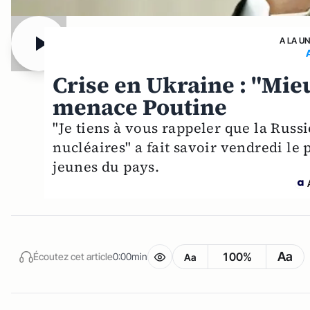
A LA U
Crise en Ukraine : "Mie
menace Poutine
"Je tiens à vous rappeler que la Russi
nucléaires" a fait savoir vendredi le 
jeunes du pays.
Aa
100%
Écoutez cet article
0:00min
Aa