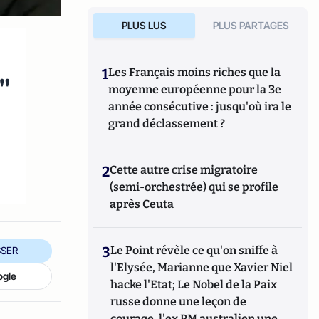
PLUS LUS
PLUS PARTAGES
1
Les Français moins riches que la
"
moyenne européenne pour la 3e
année consécutive : jusqu'où ira le
grand déclassement ?
2
Cette autre crise migratoire
(semi-orchestrée) qui se profile
après Ceuta
3
Le Point révèle ce qu'on sniffe à
SER
l'Elysée, Marianne que Xavier Niel
ogle
hacke l'Etat; Le Nobel de la Paix
russe donne une leçon de
courage, l'ex PM australien une