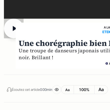
A L
ETEI
Une chorégraphie bien 
Une troupe de danseurs japonais uti
noir. Brillant !
Aa
100%
Écoutez cet article
0:00min
Aa