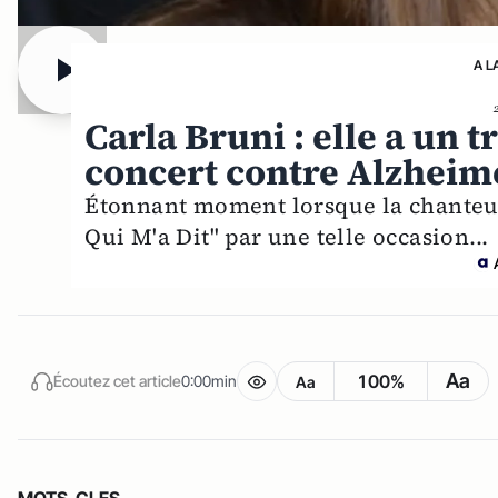
A L
Carla Bruni : elle a un 
concert contre Alzheim
Étonnant moment lorsque la chanteus
Qui M'a Dit" par une telle occasion...
Aa
100%
Écoutez cet article
0:00min
Aa
MOTS-CLES