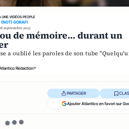
A UNE
›
VIDÉOS
›
PEOPLE
(NOT) GORAFI
26 septembre 2013
trou de mémoire... durant un
er
e a oublié les paroles de son tube "Quelqu'
Atlantico Rédaction
PARTAGER
CLAS
Ajouter Atlantico en favori sur Go