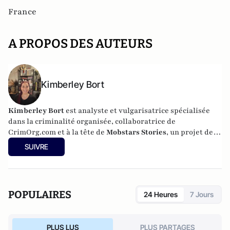
France
A PROPOS DES AUTEURS
Kimberley Bort
Kimberley Bort
est analyste et vulgarisatrice spécialisée
dans la criminalité organisée, collaboratrice de
CrimOrg.com et à la tête de
Mobstars Stories
, un projet de
contenus sur les réseaux sociaux qui explore les
SUIVRE
dynamiques du crime organisé et ses représentations.
POPULAIRES
24 Heures
7 Jours
PLUS LUS
PLUS PARTAGES