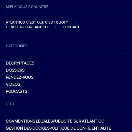
MIEUX NOUS CONNAITRE
ATLANTICO C'EST QUI, C'EST QUOI ?
/
LE RESEAU D'ATLANTICO
/
CONTACT
CATEGORIES
DECRYPTAGES
DOSSIERS
RENDEZ-VOUS
VIDEOS
PODCASTS
LEGAL
CGV
MENTIONS LEGALES
PUBLICITE SUR ATLANTICO
GESTION DES COOKIES
POLITIQUE DE CONFIDENTIALITE