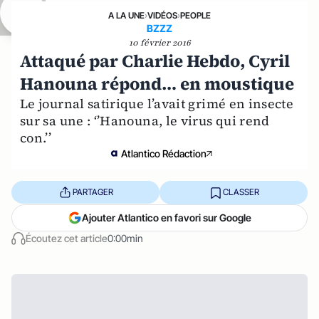
A LA UNE
›
VIDÉOS
›
PEOPLE
BZZZ
10 février 2016
Attaqué par Charlie Hebdo, Cyril
Hanouna répond… en moustique
Le journal satirique l’avait grimé en insecte
sur sa une : ‘’Hanouna, le virus qui rend
con.’’
Atlantico Rédaction
PARTAGER
CLASSER
Ajouter Atlantico en favori sur Google
Écoutez cet article
0:00min