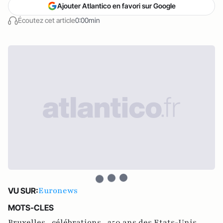
Ajouter Atlantico en favori sur Google
Écoutez cet article
0:00min
Euronews
VU SUR:
MOTS-CLES
Bruxelles ,
célébrations ,
250 ans des Etats-Unis ,