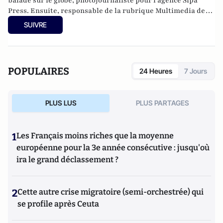
balade sur le globe, photojournaliste pour l’agence Sipa
Press. Ensuite, responsable de la rubrique Multimedia de
ELLE, avant d’écrire sur les médias à Arrêt sur Images et de
SUIVRE
collaborer avec Atlantico. Par ailleurs fut blogueur, avec Le
Phare à partir de 2005 sur le site du Monde qui a fermé sa
plateforme de blogs. Revue de presse quotidienne sur
Twitter depuis 2007.
POPULAIRES
24 Heures
7 Jours
PLUS LUS
PLUS PARTAGES
1
Les Français moins riches que la moyenne
européenne pour la 3e année consécutive : jusqu'où
ira le grand déclassement ?
2
Cette autre crise migratoire (semi-orchestrée) qui
se profile après Ceuta