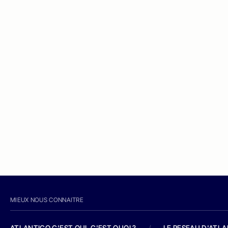
MIEUX NOUS CONNAITRE
ATLANTICO C'EST QUI, C'EST QUOI ?
/
LE RESEAU D'ATL