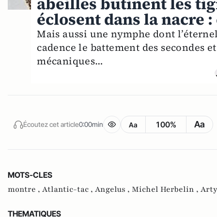
abeilles butinent les ti
éclosent dans la nacre : 
Mais aussi une nymphe dont l’éternel
cadence le battement des secondes et 
mécaniques…
Aa
100%
Écoutez cet article
0:00min
Aa
MOTS-CLES
montre ,
Atlantic-tac ,
Angelus ,
Michel Herbelin ,
Arty
THEMATIQUES