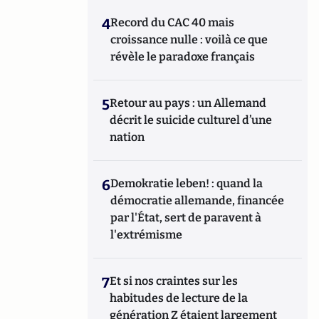
4
Record du CAC 40 mais
croissance nulle : voilà ce que
révèle le paradoxe français
5
Retour au pays : un Allemand
décrit le suicide culturel d’une
nation
6
Demokratie leben! : quand la
démocratie allemande, financée
par l'État, sert de paravent à
l'extrémisme
7
Et si nos craintes sur les
habitudes de lecture de la
génération Z étaient largement