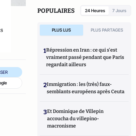
marchés de la montre.
POPULAIRES
24 Heures
7 Jours
es
PLUS LUS
PLUS PARTAGES
1
Répression en Iran : ce qui s'est
vraiment passé pendant que Paris
regardait ailleurs
SER
ogle
2
Immigration : les (très) faux-
semblants européens après Ceuta
3
Et Dominique de Villepin
accoucha du villepino-
macronisme