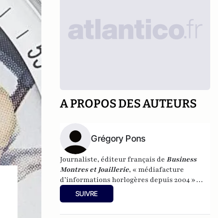
A PROPOS DES AUTEURS
Grégory Pons
Journaliste, éditeur français de
Business
Montres et Joaillerie
, « médiafacture
d’informations horlogères depuis 2004 »
(site d’informations basé à Genève : 0 %
SUIVRE
publicité-100 % liberté), spécialiste du
marketing horloger et de l’analyse des