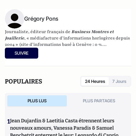
Grégory Pons
Journaliste, éditeur français de
Business Montres et
Joaillerie
, « médiafacture d’informations horlogères depuis
2004 » (site d’informations basé à Genève : 0 %
publicité-100 % liberté), spécialiste du marketing horloger
SUIVRE
et de l’analyse des marchés de la montre.
POPULAIRES
24 Heures
7 Jours
PLUS LUS
PLUS PARTAGES
1
Jean Dujardin & Laetitia Casta étrennent leurs
nouveaux amours, Vanessa Paradis & Samuel
Benchetrit enterrent le leur; Leonardo di Caprio