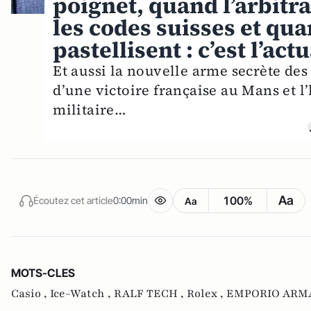
poignet, quand l’arbitr
les codes suisses et qua
pastellisent : c’est l’ac
Et aussi la nouvelle arme secrète des
d’une victoire française au Mans et 
militaire…
Aa
100%
Écoutez cet article
0:00min
Aa
MOTS-CLES
Casio ,
Ice-Watch ,
RALF TECH ,
Rolex ,
EMPORIO ARMA