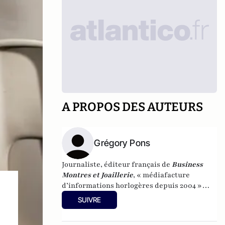
A PROPOS DES AUTEURS
Grégory Pons
Journaliste, éditeur français de
Business
Montres et Joaillerie
, « médiafacture
d’informations horlogères depuis 2004 »
(site d’informations basé à Genève : 0 %
SUIVRE
publicité-100 % liberté), spécialiste du
marketing horloger et de l’analyse des