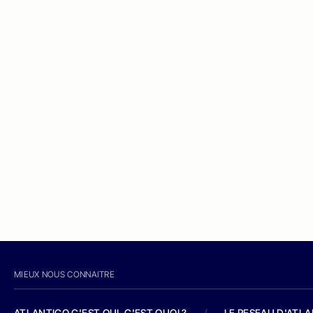
MIEUX NOUS CONNAITRE
ATLANTICO C'EST QUI, C'EST QUOI ?
/
LE RESEAU D'ATL