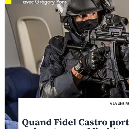
A LA UNE
›
R
Quand Fidel Castro por