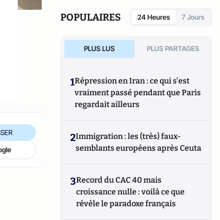
marchés de la montre.
POPULAIRES
24 Heures
7 Jours
PLUS LUS
PLUS PARTAGES
1
Répression en Iran : ce qui s'est
vraiment passé pendant que Paris
regardait ailleurs
SER
2
Immigration : les (très) faux-
semblants européens après Ceuta
ogle
3
Record du CAC 40 mais
croissance nulle : voilà ce que
révèle le paradoxe français