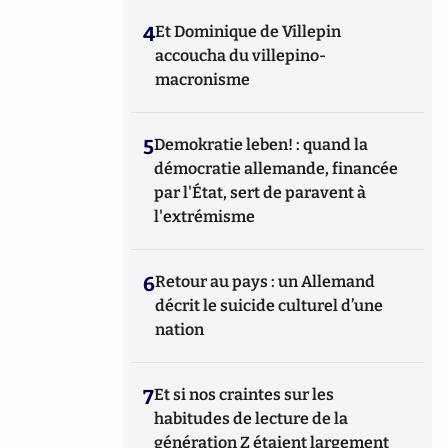
4
Et Dominique de Villepin
accoucha du villepino-
macronisme
5
Demokratie leben! : quand la
démocratie allemande, financée
par l'État, sert de paravent à
l'extrémisme
6
Retour au pays : un Allemand
décrit le suicide culturel d’une
nation
7
Et si nos craintes sur les
habitudes de lecture de la
génération Z étaient largement