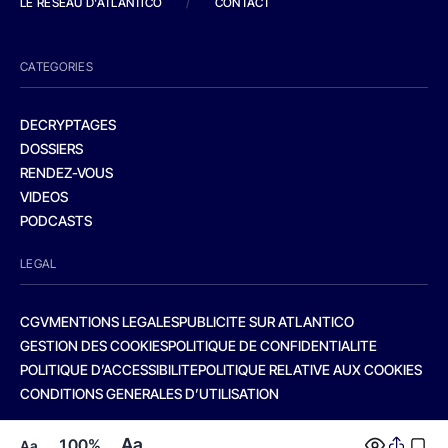
LE RESEAU D'ATLANTICO
/
CONTACT
CATEGORIES
DECRYPTAGES
DOSSIERS
RENDEZ-VOUS
VIDEOS
PODCASTS
LEGAL
CGV
MENTIONS LEGALES
PUBLICITE SUR ATLANTICO
GESTION DES COOKIES
POLITIQUE DE CONFIDENTIALITE
POLITIQUE D’ACCESSIBILITE
POLITIQUE RELATIVE AUX COOKIES
CONDITIONS GENERALES D’UTILISATION
Aa
100%
Aa