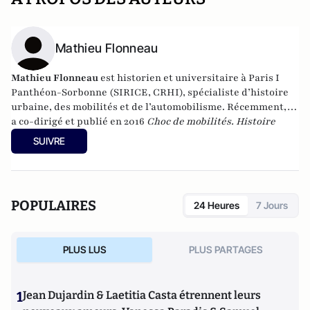
Mathieu Flonneau
Mathieu Flonneau
est historien et universitaire à Paris I
Panthéon-Sorbonne (SIRICE, CRHI), spécialiste d’histoire
urbaine, des mobilités et de l’automobilisme. Récemment, il
a co-dirigé et publié en 2016
Choc de mobilités. Histoire
croisée au présent des routes intelligentes et véhicules
SUIVRE
communicants
aux éditions Descartes&Cie,
Vive la Route !
Vive la République ! Essai impertinent
aux éditions de
L’Aube, et
L’automobile au temps des Trente Glorieuses. En
majesté, l’automobilisme pour tous
aux éditions
POPULAIRES
24 Heures
7 Jours
Loubatières.
PLUS LUS
PLUS PARTAGES
1
Jean Dujardin & Laetitia Casta étrennent leurs