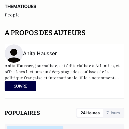
THEMATIQUES
People
A PROPOS DES AUTEURS
Anita Hausser
Anita Hausser
, journaliste, est éditorialiste à Atlantico, et
offre à ses lecteurs un décryptage des coulisses de la
politique française et internationale. Elle a notamment
publié
Sarkozy, itinéraire d'une ambition
(Editions
SUIVRE
l'Archipel, 2003). Elle a également réalisé les documentaires
Femme députée, un homme comme les autres ?
(2014) et
Bruno Le Maire, l'Affranchi
(2015).
POPULAIRES
24 Heures
7 Jours