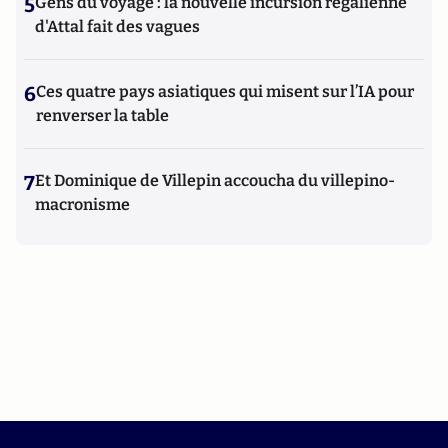
5
Gens du voyage : la nouvelle incursion régalienne
d'Attal fait des vagues
6
Ces quatre pays asiatiques qui misent sur l’IA pour
renverser la table
7
Et Dominique de Villepin accoucha du villepino-
macronisme