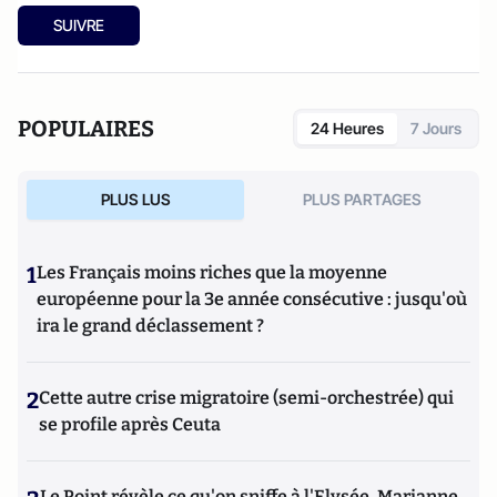
SUIVRE
POPULAIRES
24 Heures
7 Jours
PLUS LUS
PLUS PARTAGES
1
Les Français moins riches que la moyenne
européenne pour la 3e année consécutive : jusqu'où
ira le grand déclassement ?
2
Cette autre crise migratoire (semi-orchestrée) qui
se profile après Ceuta
Le Point révèle ce qu'on sniffe à l'Elysée, Marianne