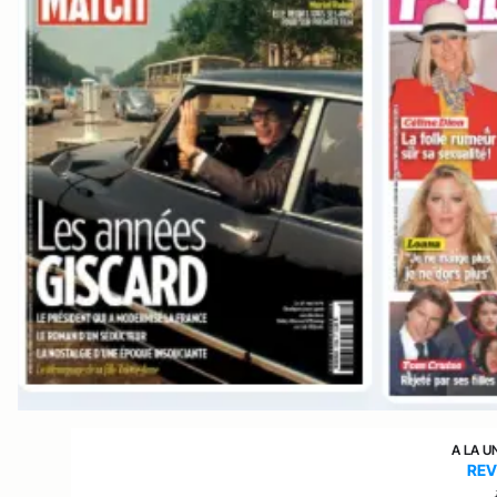
A LA U
REV