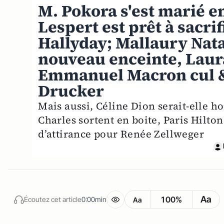
M. Pokora s'est marié en
Lespert est prêt à sacri
Hallyday; Mallaury Nataf
nouveau enceinte, Laur
Emmanuel Macron cul &
Drucker
Mais aussi, Céline Dion serait-elle h
Charles sortent en boite, Paris Hilto
d’attirance pour Renée Zellweger
Aa
100%
Écoutez cet article
0:00min
Aa