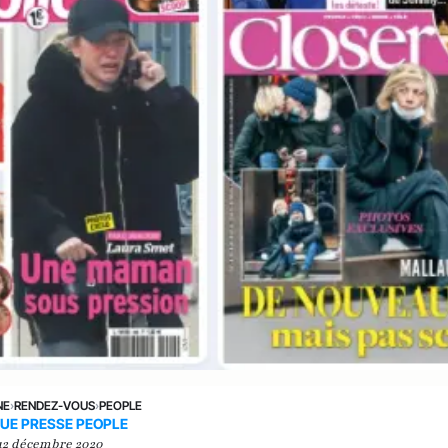
NE
›
RENDEZ-VOUS
›
PEOPLE
UE PRESSE PEOPLE
12 décembre 2020