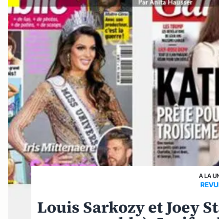
A LA U
REVU
Louis Sarkozy et Joey S