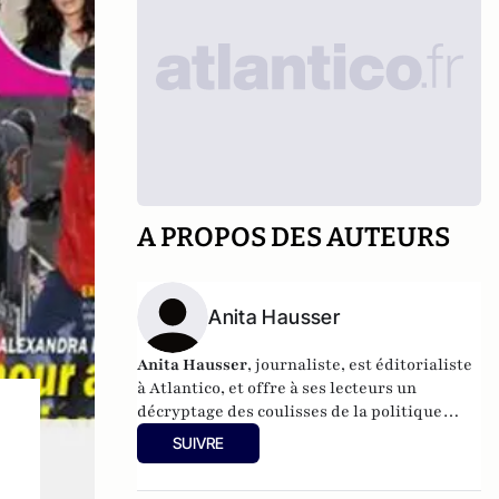
A PROPOS DES AUTEURS
Anita Hausser
Anita Hausser
, journaliste, est éditorialiste
à Atlantico, et offre à ses lecteurs un
décryptage des coulisses de la politique
française et internationale. Elle a
SUIVRE
notamment publié
Sarkozy, itinéraire d'une
s
ambition
(Editions l'Archipel, 2003). Elle a