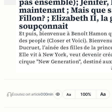
pas ensemble); Jenifer, 
maintenant ; Mais que 
Fillon? ; Elizabeth II, 
soupçonnait
Et puis, bienvenue à Benoît Hamon qu
des people (Closer et Voici). Bienvenu
Ducruet, l’ainée des filles de la pri
Elle vit à New York, veut devenir créa
cirque "New Generation", destiné aux 
Aa
100%
Écoutez cet article
0:00min
Aa