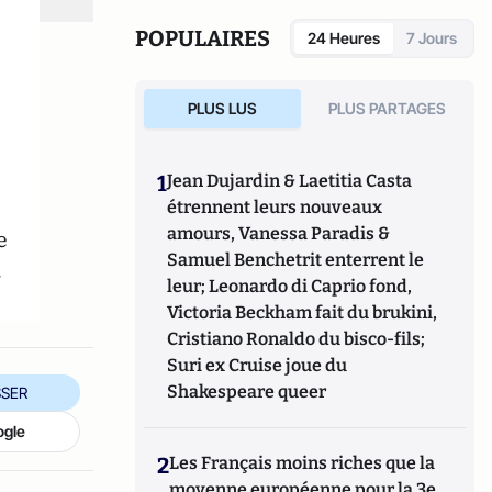
également réalisé les documentaires
Femme
députée, un homme comme les autres ?
POPULAIRES
24 Heures
7 Jours
(2014) et
Bruno Le Maire, l'Affranchi
(2015).
PLUS LUS
PLUS PARTAGES
1
Jean Dujardin & Laetitia Casta
étrennent leurs nouveaux
amours, Vanessa Paradis &
e
Samuel Benchetrit enterrent le
.
leur; Leonardo di Caprio fond,
Victoria Beckham fait du brukini,
Cristiano Ronaldo du bisco-fils;
Suri ex Cruise joue du
Shakespeare queer
SER
ogle
2
Les Français moins riches que la
moyenne européenne pour la 3e