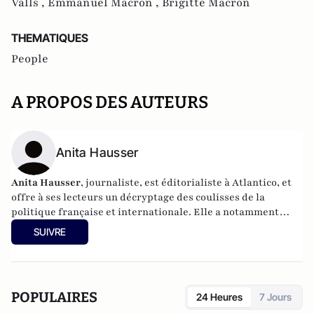
Valls ,
Emmanuel Macron ,
Brigitte Macron
THEMATIQUES
People
A PROPOS DES AUTEURS
Anita Hausser
Anita Hausser
, journaliste, est éditorialiste à Atlantico, et
offre à ses lecteurs un décryptage des coulisses de la
politique française et internationale. Elle a notamment
publié
Sarkozy, itinéraire d'une ambition
(Editions
SUIVRE
l'Archipel, 2003). Elle a également réalisé les documentaires
Femme députée, un homme comme les autres ?
(2014) et
Bruno Le Maire, l'Affranchi
(2015).
POPULAIRES
24 Heures
7 Jours