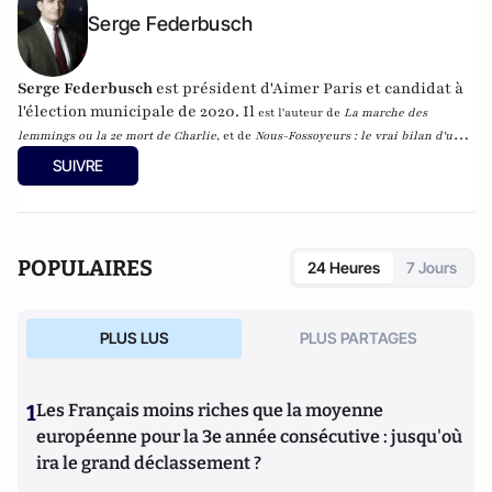
Serge Federbusch
Serge Federbusch
est président d'Aimer Paris et candidat à
l'élection municipale de 2020. Il
est l'auteur de
La marche des
lemmings ou la 2e mort de Charlie
, et de
Nous-Fossoyeurs : le vrai bilan d'un
fatal quinquennat
, chez Plon.
SUIVRE
POPULAIRES
24 Heures
7 Jours
PLUS LUS
PLUS PARTAGES
1
Les Français moins riches que la moyenne
européenne pour la 3e année consécutive : jusqu'où
ira le grand déclassement ?