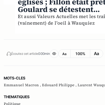
églises ; Fillon était pr
Goulard se détestent...
Et aussi Valeurs Actuelles met les tra
(vainement) de l'oeil à Wauquiez
Aa
100%
Écoutez cet article
0:00min
Aa
MOTS-CLES
Emmanuel Macron ,
Edouard Philippe ,
Laurent Wauqu
THEMATIQUES
Politique