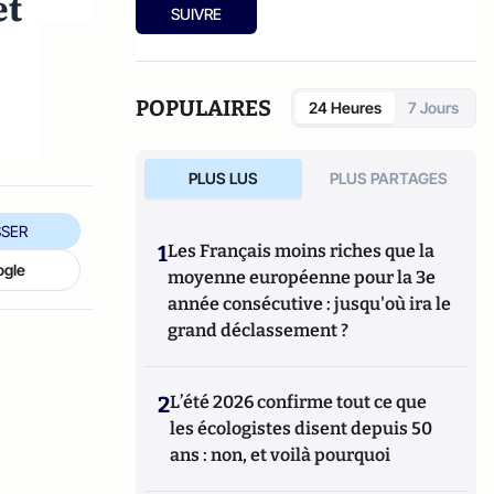
et
Ensuite, responsable de la rubrique
SUIVRE
Multimedia de ELLE, avant d’écrire sur les
médias à Arrêt sur Images et de collaborer
avec Atlantico. Par ailleurs fut blogueur,
avec Le Phare à partir de 2005 sur le site du
POPULAIRES
24 Heures
7 Jours
Monde qui a fermé sa plateforme de blogs.
Revue de presse quotidienne sur Twitter
depuis 2007.
PLUS LUS
PLUS PARTAGES
SER
1
Les Français moins riches que la
ogle
moyenne européenne pour la 3e
année consécutive : jusqu'où ira le
grand déclassement ?
2
L’été 2026 confirme tout ce que
les écologistes disent depuis 50
ans : non, et voilà pourquoi