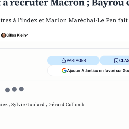
êt à recruter Macron ; Bayrou 
îtres à l'index et Marion Maréchal-Le Pen fait
Gilles Klein
PARTAGER
CLAS
Ajouter Atlantico en favori sur Go
iez ,
Sylvie Goulard ,
Gérard Collomb