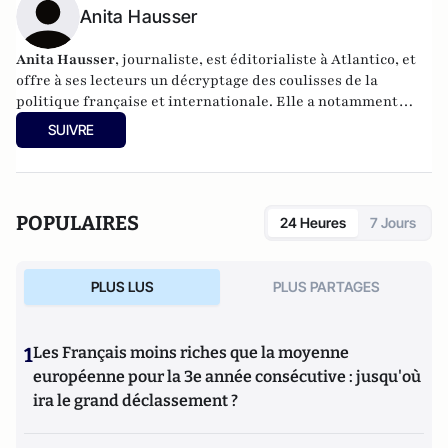
Anita Hausser
Anita Hausser
, journaliste, est éditorialiste à Atlantico, et
offre à ses lecteurs un décryptage des coulisses de la
politique française et internationale. Elle a notamment
publié
Sarkozy, itinéraire d'une ambition
(Editions
SUIVRE
l'Archipel, 2003). Elle a également réalisé les documentaires
Femme députée, un homme comme les autres ?
(2014) et
Bruno Le Maire, l'Affranchi
(2015).
POPULAIRES
24 Heures
7 Jours
PLUS LUS
PLUS PARTAGES
1
Les Français moins riches que la moyenne
européenne pour la 3e année consécutive : jusqu'où
ira le grand déclassement ?