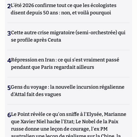
2
L’été 2026 confirme tout ce que les écologistes
disent depuis 50 ans : non, et voilà pourquoi
3
Cette autre crise migratoire (semi-orchestrée) qui
se profile après Ceuta
4
Répression en Iran : ce qui s'est vraiment passé
pendant que Paris regardait ailleurs
5
Gens du voyage : la nouvelle incursion régalienne
d'Attal fait des vagues
6
Le Point révèle ce qu'on sniffe à l'Elysée, Marianne
que Xavier Niel hacke l'Etat; Le Nobel de la Paix
russe donne une leçon de courage, l'ex PM
australien une leçon de réalisme sur la Chine, la