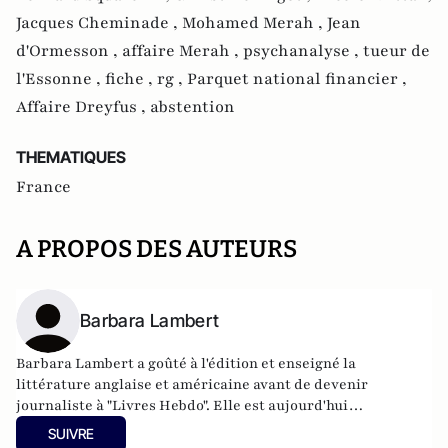
Jacques Cheminade ,
Mohamed Merah ,
Jean
d'Ormesson ,
affaire Merah ,
psychanalyse ,
tueur de
l'Essonne ,
fiche ,
rg ,
Parquet national financier ,
Affaire Dreyfus ,
abstention
THEMATIQUES
France
A PROPOS DES AUTEURS
Barbara Lambert
Barbara Lambert a goûté à l'édition et enseigné la
littérature anglaise et américaine avant de devenir
journaliste à "Livres Hebdo". Elle est aujourd'hui
responsable des rubriques société/idées d'Atlantico.fr.
SUIVRE