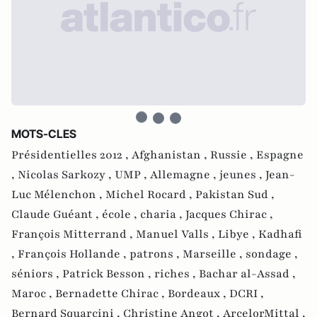
MOTS-CLES
Présidentielles 2012 ,
Afghanistan ,
Russie ,
Espagne
,
Nicolas Sarkozy ,
UMP ,
Allemagne ,
jeunes ,
Jean-
Luc Mélenchon ,
Michel Rocard ,
Pakistan Sud ,
Claude Guéant ,
école ,
charia ,
Jacques Chirac ,
François Mitterrand ,
Manuel Valls ,
Libye ,
Kadhafi
,
François Hollande ,
patrons ,
Marseille ,
sondage ,
séniors ,
Patrick Besson ,
riches ,
Bachar al-Assad ,
Maroc ,
Bernadette Chirac ,
Bordeaux ,
DCRI ,
Bernard Squarcini ,
Christine Angot ,
ArcelorMittal ,