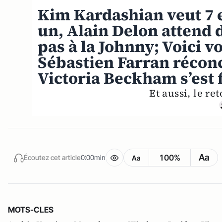
Kim Kardashian veut 7 
un, Alain Delon attend d
pas à la Johnny; Voici v
Sébastien Farran réconci
Victoria Beckham s’est f
Et aussi, le ret
Aa
100%
Écoutez cet article
0:00min
Aa
MOTS-CLES