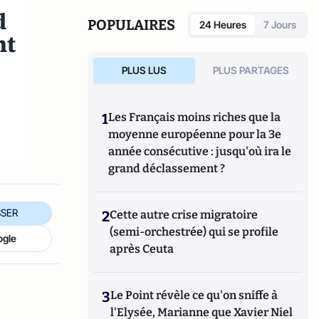
également réalisé les documentaires
Femme
d
députée, un homme comme les autres ?
POPULAIRES
24 Heures
7 Jours
(2014) et
Bruno Le Maire, l'Affranchi
(2015).
nt
PLUS LUS
PLUS PARTAGES
1
Les Français moins riches que la
moyenne européenne pour la 3e
année consécutive : jusqu'où ira le
grand déclassement ?
SER
2
Cette autre crise migratoire
(semi-orchestrée) qui se profile
ogle
après Ceuta
3
Le Point révèle ce qu'on sniffe à
l'Elysée, Marianne que Xavier Niel