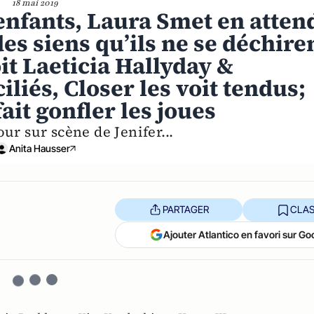
18 mai 2019
enfants, Laura Smet en atten
es siens qu’ils ne se déchire
oit Laeticia Hallyday &
liés, Closer les voit tendus;
ait gonfler les joues
our sur scène de Jenifer...
Anita Hausser
PARTAGER
CLAS
Ajouter Atlantico en favori sur Go