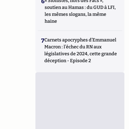
6
« Sionistes, hors des Facs »,
soutien au Hamas : du GUD à LFI,
les mêmes slogans, la même
haine
7
Carnets apocryphes d’Emmanuel
Macron : l’échec du RN aux
législatives de 2024, cette grande
déception - Episode 2