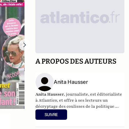
A PROPOS DES AUTEURS
Anita Hausser
Anita Hausser
, journaliste, est éditorialiste
à Atlantico, et offre à ses lecteurs un
décryptage des coulisses de la politique
française et internationale. Elle a
SUIVRE
notamment publié
Sarkozy, itinéraire d'une
ambition
(Editions l'Archipel, 2003). Elle a