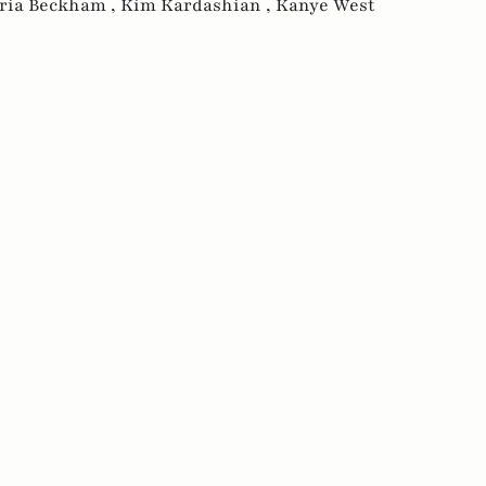
oria Beckham ,
Kim Kardashian ,
Kanye West