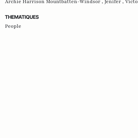
Archie Harrison Mountbatten-Windsor ,
Jenifer ,
Vict
THEMATIQUES
People