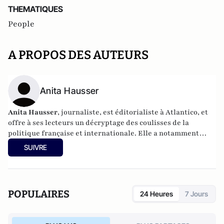
THEMATIQUES
People
A PROPOS DES AUTEURS
Anita Hausser
Anita Hausser
, journaliste, est éditorialiste à Atlantico, et
offre à ses lecteurs un décryptage des coulisses de la
politique française et internationale. Elle a notamment
publié
Sarkozy, itinéraire d'une ambition
(Editions
SUIVRE
l'Archipel, 2003). Elle a également réalisé les documentaires
Femme députée, un homme comme les autres ?
(2014) et
Bruno Le Maire, l'Affranchi
(2015).
POPULAIRES
24 Heures
7 Jours