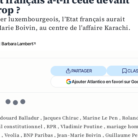
t français a-t-il cédé devant
rop ?
er luxembourgeois, l’Etat français aurait
arie Boivin, au centre de l’affaire Karachi.
Barbara Lambert
PARTAGER
CLAS
Ajouter Atlantico en favori sur Go
douard Balladur ,
Jacques Chirac ,
Marine Le Pen ,
Rolan
l constitutionnel ,
RPR ,
Vladimir Poutine ,
mariage hom
 ,
Veolia ,
BNP Paribas ,
Jean-Marie Boivin ,
Guillaume Pel