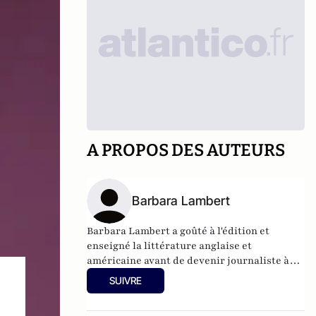
A PROPOS DES AUTEURS
Barbara Lambert
Barbara Lambert a goûté à l'édition et
enseigné la littérature anglaise et
américaine avant de devenir journaliste à
"Livres Hebdo". Elle est aujourd'hui
SUIVRE
responsable des rubriques société/idées
d'Atlantico.fr.