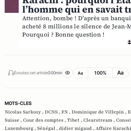
Karachi : pourquoi l’Eta
l’homme qui en savait t
Attention, bombe ! D’après un banqui
acheté 8 millions le silence de Jean-M
Pourquoi ? Bonne question !
Aa
100%
Écoutez cet article
0:00min
Aa
MOTS-CLES
Nicolas Sarkozy ,
DCNS ,
FN ,
Dominique de Villepin ,
E
Suisse ,
Cour des comptes ,
Tibet ,
Clearstream ,
Consei
Luxembourg ,
Sénégal ,
didier migaud ,
Affaire Karachi