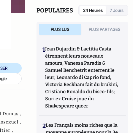
POPULAIRES
24 Heures
7 Jours
PLUS LUS
PLUS PARTAGES
1
Jean Dujardin & Laetitia Casta
étrennent leurs nouveaux
amours, Vanessa Paradis &
SER
Samuel Benchetrit enterrent le
leur; Leonardo di Caprio fond,
ogle
Victoria Beckham fait du brukini,
Cristiano Ronaldo du bisco-fils;
Suri ex Cruise joue du
Shakespeare queer
d Dumas ,
osexuel ,
2
Les Français moins riches que la
tier ,
moyenne européenne pour la 3e