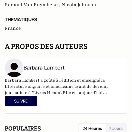
Renaud Van Ruymbeke ,
Nicola Johnson
THEMATIQUES
France
A PROPOS DES AUTEURS
Barbara Lambert
Barbara Lambert a goûté à l'édition et enseigné la
littérature anglaise et américaine avant de devenir
journaliste à "Livres Hebdo". Elle est aujourd'hui
responsable des rubriques société/idées d'Atlantico.fr.
SUIVRE
POPULAIRES
24 Heures
7 Jours