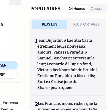
POPULAIRES
24 Heures
7 Jours
la
PLUS LUS
PLUS PARTAGES
1
Jean Dujardin & Laetitia Casta
étrennent leurs nouveaux
amours, Vanessa Paradis &
Samuel Benchetrit enterrent le
leur; Leonardo di Caprio fond,
SER
Victoria Beckham fait du brukini,
ogle
Cristiano Ronaldo du bisco-fils;
Suri ex Cruise joue du
Shakespeare queer
 ,
Vanessa
2
Les Français moins riches que la
moyenne européenne pour la 3e
,
Taylor