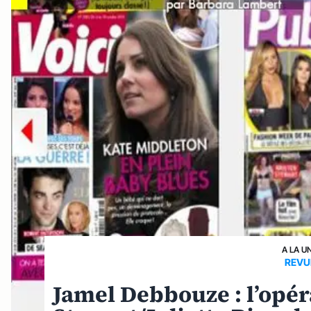
A LA U
REVU
Jamel Debbouze : l’opér