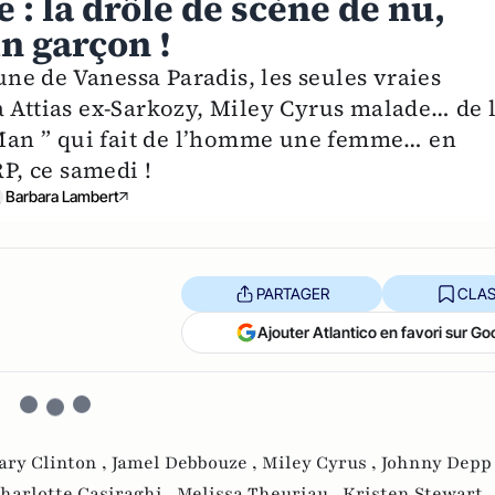
 : la drôle de scène de nu,
un garçon !
oune de Vanessa Paradis, les seules vraies
a Attias ex-Sarkozy, Miley Cyrus malade… de 
e Man ” qui fait de l’homme une femme… en
RP, ce samedi !
Barbara Lambert
PARTAGER
CLAS
Ajouter Atlantico en favori sur Go
ary Clinton ,
Jamel Debbouze ,
Miley Cyrus ,
Johnny Depp
harlotte Casiraghi ,
Melissa Theuriau ,
Kristen Stewart 