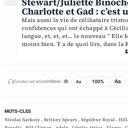
Stewart/Juliette Binoche
Charlotte et Gad : c’est 
Mais aussi la vie de célibataire trist
confidences qui ont échappé à Cécili
langue, et, et, et… le nouveau “ Ell
moins bien. Y a de quoi lire, dans la 
Aa
100%
Écoutez cet article
0:00min
Aa
MOTS-CLES
Nicolas Sarkozy ,
Britney Spears ,
Ségolène Royal ,
Hill
Paradis ,
Bill Clinton ,
Adele ,
Cécilia Attias ,
Viagra ,
C