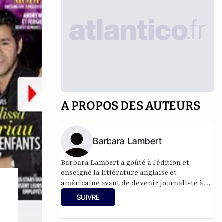
A PROPOS DES AUTEURS
Barbara Lambert
Barbara Lambert a goûté à l'édition et
enseigné la littérature anglaise et
américaine avant de devenir journaliste à
"Livres Hebdo". Elle est aujourd'hui
SUIVRE
responsable des rubriques société/idées
d'Atlantico.fr.