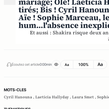
mariage; Olé! Laeticia 
tirés; Bis ! Cyril Hano
Aïe ! Sophie Marceau, 
hum...l'absence inexpl
Et aussi : Shakira risque deux a
Aa
100%
Écoutez cet article
0:00min
Aa
MOTS-CLES
Cyril Hanouna ,
Laeticia Hallyday ,
Laura Smet ,
Sophi