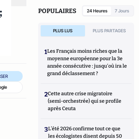
également réalisé les documentaires
Femme
députée, un homme comme les autres ?
;
POPULAIRES
24 Heures
7 Jours
(2014) et
Bruno Le Maire, l'Affranchi
(2015).
PLUS LUS
PLUS PARTAGES
1
Les Français moins riches que la
moyenne européenne pour la 3e
année consécutive : jusqu'où ira le
grand déclassement ?
SER
ogle
2
Cette autre crise migratoire
(semi-orchestrée) qui se profile
après Ceuta
3
L’été 2026 confirme tout ce que
les écologistes disent depuis 50