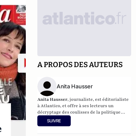
A PROPOS DES AUTEURS
Anita Hausser
Anita Hausser
, journaliste, est éditorialiste
à Atlantico, et offre à ses lecteurs un
décryptage des coulisses de la politique
française et internationale. Elle a
SUIVRE
notamment publié
Sarkozy, itinéraire d'une
e
ambition
(Editions l'Archipel, 2003). Elle a