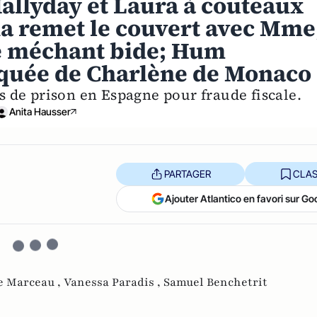
Hallyday et Laura à couteaux
una remet le couvert avec Mme
le méchant bide; Hum
iquée de Charlène de Monaco
ns de prison en Espagne pour fraude fiscale.
Anita Hausser
PARTAGER
CLAS
Ajouter Atlantico en favori sur Go
e Marceau ,
Vanessa Paradis ,
Samuel Benchetrit