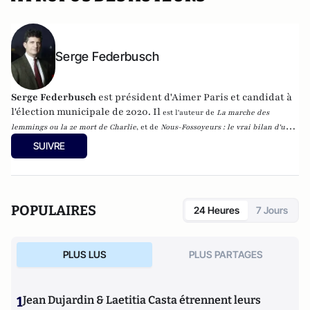
Serge Federbusch
Serge Federbusch
est président d'Aimer Paris et candidat à
l'élection municipale de 2020. Il
est l'auteur de
La marche des
lemmings ou la 2e mort de Charlie
, et de
Nous-Fossoyeurs : le vrai bilan d'un
fatal quinquennat
, chez Plon.
SUIVRE
POPULAIRES
24 Heures
7 Jours
PLUS LUS
PLUS PARTAGES
1
Jean Dujardin & Laetitia Casta étrennent leurs