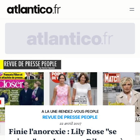
A LA UNE
›
RENDEZ-VOUS
›
PEOPLE
REVUE DE PRESSE PEOPLE
22 avril 2017
Finie l'anorexie : Lily Rose "se