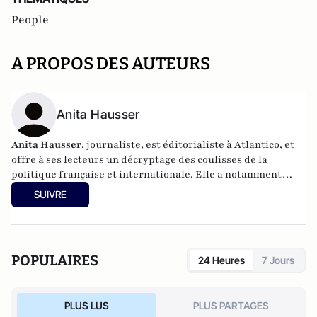
People
A PROPOS DES AUTEURS
Anita Hausser
Anita Hausser
, journaliste, est éditorialiste à Atlantico, et
offre à ses lecteurs un décryptage des coulisses de la
politique française et internationale. Elle a notamment
publié
Sarkozy, itinéraire d'une ambition
(Editions
SUIVRE
l'Archipel, 2003). Elle a également réalisé les documentaires
Femme députée, un homme comme les autres ?
(2014) et
Bruno Le Maire, l'Affranchi
(2015).
POPULAIRES
24 Heures
7 Jours
PLUS LUS
PLUS PARTAGES