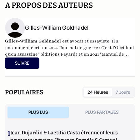
A PROPOS DES AUTEURS
Gilles-William Goldnadel
Gilles-William Goldnadel
est avocat et essayiste. Il a
notamment écrit en 2024 "Journal de guerre : C'est l'Occident
qu'on assassine" (éditions Fayard) et en 2021 "Manuel de
résistance au fascisme d'extrême-gauche" (Les Nouvelles
SUIVRE
éditions de Passy).
POPULAIRES
24 Heures
7 Jours
PLUS LUS
PLUS PARTAGES
1
Jean Dujardin & Laetitia Casta étrennent leurs