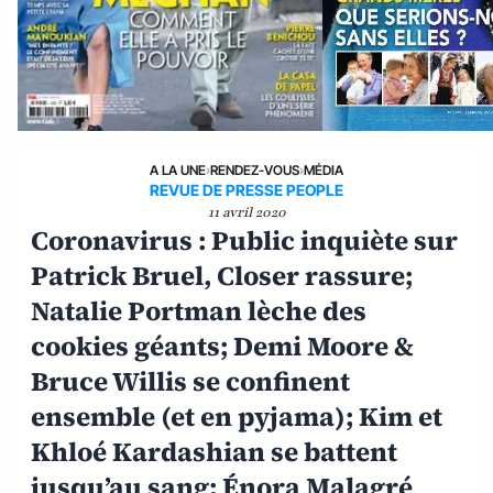
A LA UNE
›
RENDEZ-VOUS
›
MÉDIA
REVUE DE PRESSE PEOPLE
11 avril 2020
Coronavirus : Public inquiète sur
Patrick Bruel, Closer rassure;
Natalie Portman lèche des
cookies géants; Demi Moore &
Bruce Willis se confinent
ensemble (et en pyjama); Kim et
Khloé Kardashian se battent
jusqu’au sang; Énora Malagré