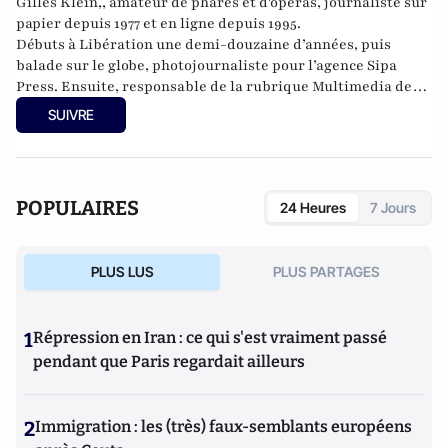
Gilles Klein,, amateur de phares et d'opéras, journaliste sur
papier depuis 1977 et en ligne depuis 1995.
Débuts à Libération une demi-douzaine d’années, puis
balade sur le globe, photojournaliste pour l’agence Sipa
Press. Ensuite, responsable de la rubrique Multimedia de
ELLE, avant d’écrire sur les médias à Arrêt sur Images et de
SUIVRE
collaborer avec Atlantico. Par ailleurs fut blogueur, avec Le
Phare à partir de 2005 sur le site du Monde qui a fermé sa
plateforme de blogs. Revue de presse quotidienne sur
Twitter depuis 2007.
POPULAIRES
24 Heures
7 Jours
PLUS LUS
PLUS PARTAGES
1
Répression en Iran : ce qui s'est vraiment passé
pendant que Paris regardait ailleurs
2
Immigration : les (très) faux-semblants européens