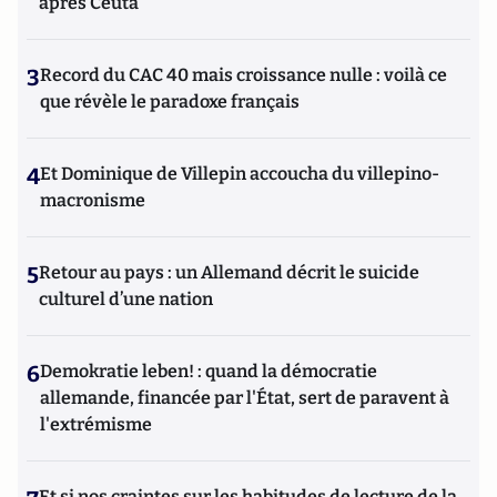
après Ceuta
3
Record du CAC 40 mais croissance nulle : voilà ce
que révèle le paradoxe français
4
Et Dominique de Villepin accoucha du villepino-
macronisme
5
Retour au pays : un Allemand décrit le suicide
culturel d’une nation
6
Demokratie leben! : quand la démocratie
allemande, financée par l'État, sert de paravent à
l'extrémisme
Et si nos craintes sur les habitudes de lecture de la