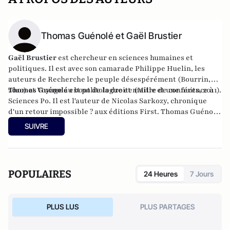
Thomas Guénolé et Gaël Brustier
Gaël Brustier
est chercheur en sciences humaines et
politiques. Il est avec son camarade Philippe Huelin, les
auteurs de Recherche le peuple désespérément (Bourrin,
2010) et Voyage au bout de la droite (Mille et une nuits, 2011).
Thomas Guénolé
est politologue et maitre de conférence à
Sciences Po. Il est l'auteur de Nicolas Sarkozy, chronique
d'un retour impossible ? aux éditions First. Thomas Guénolé
est politologue et maître de conférence à Sciences Po. Il
SUIVRE
publie "Nicolas Sarkozy, chronique d'un retour impossible ?"
aux éditions First (sortie le 6 juin).
POPULAIRES
24 Heures
7 Jours
PLUS LUS
PLUS PARTAGES