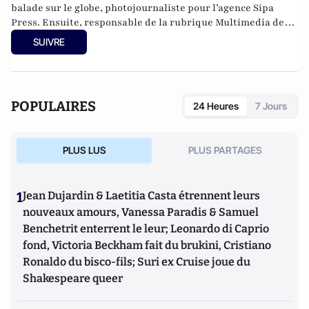
balade sur le globe, photojournaliste pour l’agence Sipa
Press. Ensuite, responsable de la rubrique Multimedia de
ELLE, avant d’écrire sur les médias à Arrêt sur Images et de
SUIVRE
collaborer avec Atlantico. Par ailleurs fut blogueur, avec Le
Phare à partir de 2005 sur le site du Monde qui a fermé sa
plateforme de blogs. Revue de presse quotidienne sur
Twitter depuis 2007.
POPULAIRES
24 Heures
7 Jours
PLUS LUS
PLUS PARTAGES
1
Jean Dujardin & Laetitia Casta étrennent leurs
nouveaux amours, Vanessa Paradis & Samuel
Benchetrit enterrent le leur; Leonardo di Caprio
fond, Victoria Beckham fait du brukini, Cristiano
Ronaldo du bisco-fils; Suri ex Cruise joue du
Shakespeare queer