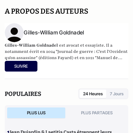
A PROPOS DES AUTEURS
Gilles-William Goldnadel
Gilles-William Goldnadel
est avocat et essayiste. Il a
notamment écrit en 2024 "Journal de guerre : C'est l'Occident
qu'on assassine" (éditions Fayard) et en 2021 "Manuel de
résistance au fascisme d'extrême-gauche" (Les Nouvelles
SUIVRE
éditions de Passy).
POPULAIRES
24 Heures
7 Jours
PLUS LUS
PLUS PARTAGES
1
Jean Dujardin & Laetitia Casta étrennent leurs