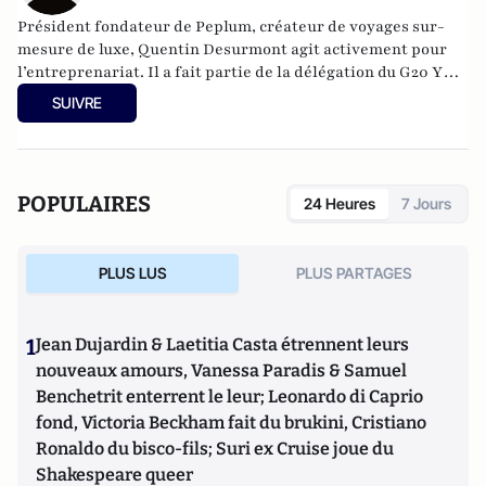
Président fondateur de
Peplum
, créateur de voyages sur-
mesure de luxe, Quentin Desurmont agit activement pour
l’entreprenariat. Il a fait partie de la délégation du G20 YES
à Moscou en 2013 et à Mexico en 2012, est membre de
SUIVRE
Croissance + et des Entrepreneurs et Dirigeants Chrétiens.
Quentin contribue aussi à l’émergence du tourisme de luxe
en Europe, il est membre de
Traveller Made
.
POPULAIRES
24 Heures
7 Jours
PLUS LUS
PLUS PARTAGES
1
Jean Dujardin & Laetitia Casta étrennent leurs
nouveaux amours, Vanessa Paradis & Samuel
Benchetrit enterrent le leur; Leonardo di Caprio
fond, Victoria Beckham fait du brukini, Cristiano
Ronaldo du bisco-fils; Suri ex Cruise joue du
Shakespeare queer