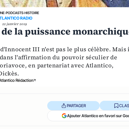
UNE
›
PODCASTS
›
HISTOIRE
TLANTICO RADIO
22 janvier 2019
e de la puissance monarchiq
Innocent III n'est pas le plus célèbre. Mais 
 dans l'affirmation du pouvoir séculier de
toriavoce, en partenariat avec Atlantico,
Dickès.
Atlantico Rédaction
PARTAGER
CLAS
Ajouter Atlantico en favori sur Go