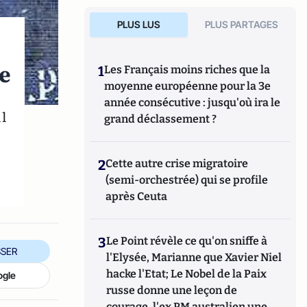
PLUS LUS
PLUS PARTAGES
ue
1
Les Français moins riches que la
moyenne européenne pour la 3e
année consécutive : jusqu'où ira le
il
grand déclassement ?
2
Cette autre crise migratoire
(semi-orchestrée) qui se profile
après Ceuta
3
Le Point révèle ce qu'on sniffe à
SER
l'Elysée, Marianne que Xavier Niel
hacke l'Etat; Le Nobel de la Paix
ogle
russe donne une leçon de
courage, l'ex PM australien une