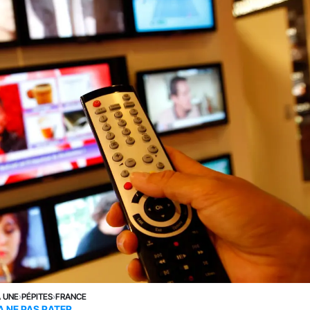
A UNE
›
PÉPITES
›
FRANCE
A NE PAS RATER