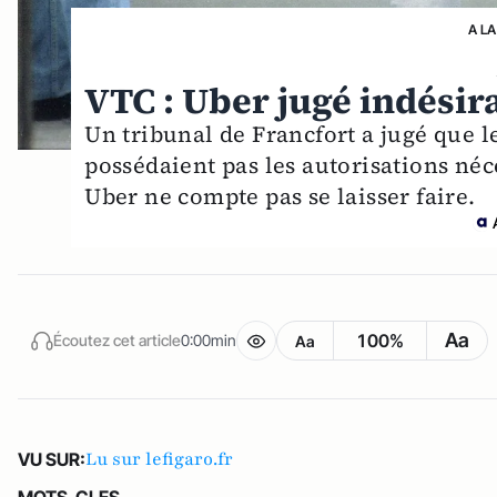
A LA
VTC : Uber jugé indési
Un tribunal de Francfort a jugé que 
possédaient pas les autorisations néce
Uber ne compte pas se laisser faire.
Aa
100%
Écoutez cet article
0:00min
Aa
Lu sur lefigaro.fr
VU SUR:
MOTS-CLES