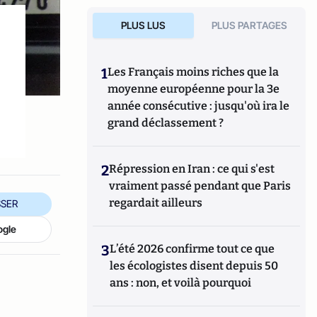
PLUS LUS
PLUS PARTAGES
1
Les Français moins riches que la
moyenne européenne pour la 3e
année consécutive : jusqu'où ira le
grand déclassement ?
2
Répression en Iran : ce qui s'est
vraiment passé pendant que Paris
regardait ailleurs
SER
ogle
3
L’été 2026 confirme tout ce que
les écologistes disent depuis 50
ans : non, et voilà pourquoi