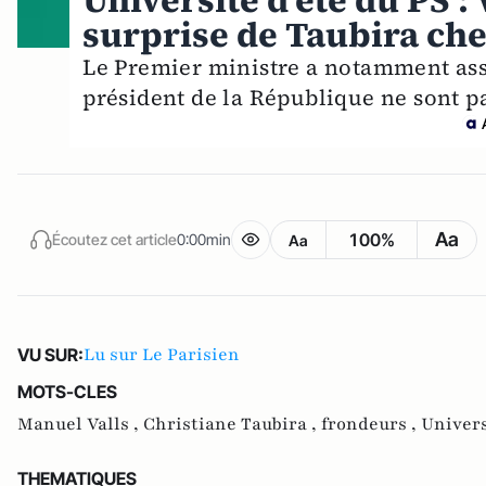
Université d'été du PS : 
surprise de Taubira che
Le Premier ministre a notamment assu
président de la République ne sont p
Aa
100%
Écoutez cet article
0:00min
Aa
Lu sur Le Parisien
VU SUR:
MOTS-CLES
Manuel Valls ,
Christiane Taubira ,
frondeurs ,
Univers
THEMATIQUES