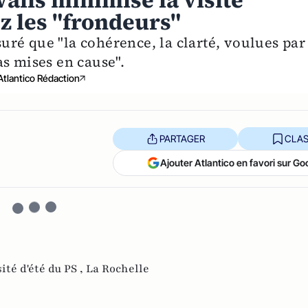
Valls minimise la visite
z les "frondeurs"
ré que "la cohérence, la clarté, voulues par
as mises en cause".
Atlantico Rédaction
PARTAGER
CLAS
Ajouter Atlantico en favori sur Go
ité d'été du PS ,
La Rochelle