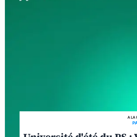
A LA
P