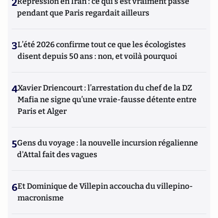
2
Répression en Iran : ce qui s'est vraiment passé
pendant que Paris regardait ailleurs
3
L’été 2026 confirme tout ce que les écologistes
disent depuis 50 ans : non, et voilà pourquoi
4
Xavier Driencourt : l’arrestation du chef de la DZ
Mafia ne signe qu’une vraie-fausse détente entre
Paris et Alger
5
Gens du voyage : la nouvelle incursion régalienne
d'Attal fait des vagues
6
Et Dominique de Villepin accoucha du villepino-
macronisme