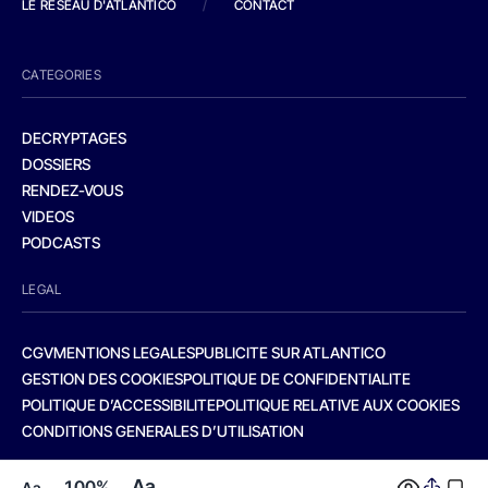
LE RESEAU D'ATLANTICO
/
CONTACT
CATEGORIES
DECRYPTAGES
DOSSIERS
RENDEZ-VOUS
VIDEOS
PODCASTS
LEGAL
CGV
MENTIONS LEGALES
PUBLICITE SUR ATLANTICO
GESTION DES COOKIES
POLITIQUE DE CONFIDENTIALITE
POLITIQUE D’ACCESSIBILITE
POLITIQUE RELATIVE AUX COOKIES
CONDITIONS GENERALES D’UTILISATION
Aa
100%
Aa