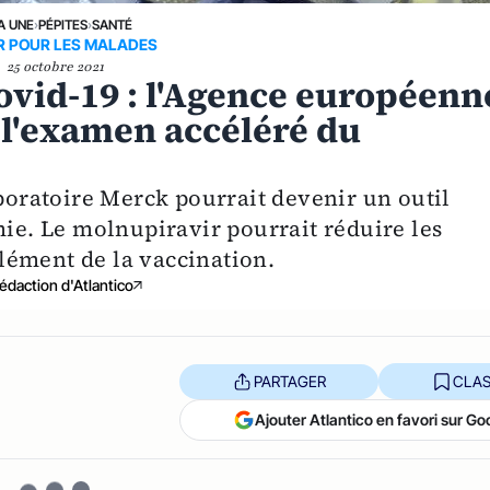
A UNE
›
PÉPITES
›
SANTÉ
R POUR LES MALADES
25 octobre 2021
ovid-19 : l'Agence européenn
l'examen accéléré du
aboratoire Merck pourrait devenir un outil
mie. Le molnupiravir pourrait réduire les
lément de la vaccination.
édaction d'Atlantico
PARTAGER
CLAS
Ajouter Atlantico en favori sur Go