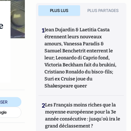
PLUS LUS
PLUS PARTAGES
e
1
Jean Dujardin & Laetitia Casta
étrennent leurs nouveaux
amours, Vanessa Paradis &
Samuel Benchetrit enterrent le
leur; Leonardo di Caprio fond,
Victoria Beckham fait du brukini,
Cristiano Ronaldo du bisco-fils;
Suri ex Cruise joue du
Shakespeare queer
SER
2
Les Français moins riches que la
moyenne européenne pour la 3e
ogle
année consécutive : jusqu'où ira le
grand déclassement ?