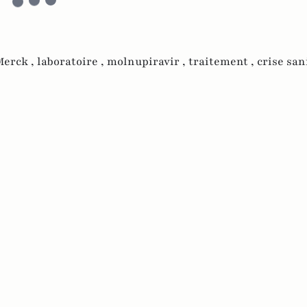
Merck ,
laboratoire ,
molnupiravir ,
traitement ,
crise san