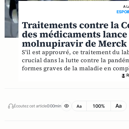
A L
ESPOI
Traitements contre la C
des médicaments lance 
molnupiravir de Merck
S'il est approuvé, ce traitement du l
crucial dans la lutte contre la pandé
formes graves de la maladie en comp
R
Aa
100%
Écoutez cet article
0:00min
Aa