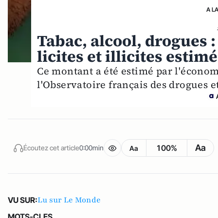
A L
Tabac, alcool, drogues :
licites et illicites esti
Ce montant a été estimé par l'économ
l'Observatoire français des drogues 
Aa
100%
Écoutez cet article
0:00min
Aa
Lu sur Le Monde
VU SUR:
MOTS-CLES