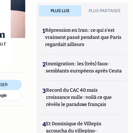
PLUS LUS
PLUS PARTAGES
1
Répression en Iran : ce qui s'est
an
vraiment passé pendant que Paris
our
regardait ailleurs
2
Immigration : les (très) faux-
semblants européens après Ceuta
SER
3
Record du CAC 40 mais
ogle
croissance nulle : voilà ce que
révèle le paradoxe français
4
Et Dominique de Villepin
accoucha du villepino-