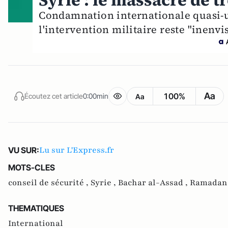
Syrie : le massacre de tr
Condamnation internationale quasi-
l'intervention militaire reste "inenvi
Aa
100%
Écoutez cet article
0:00min
Aa
Lu sur L'Express.fr
VU SUR:
MOTS-CLES
conseil de sécurité ,
Syrie ,
Bachar al-Assad ,
Ramadan
THEMATIQUES
International