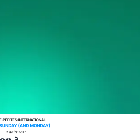
E
›
PÉPITES
›
INTERNATIONAL
SUNDAY (AND MONDAY)
2 août 2011