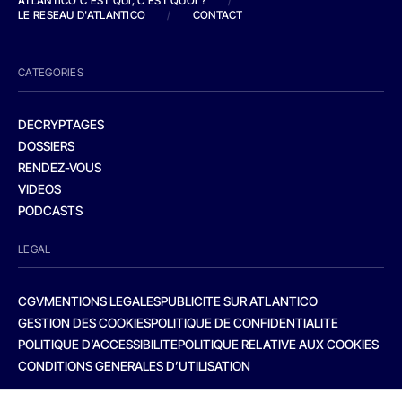
ATLANTICO C'EST QUI, C'EST QUOI ?
/
LE RESEAU D'ATLANTICO
/
CONTACT
CATEGORIES
DECRYPTAGES
DOSSIERS
RENDEZ-VOUS
VIDEOS
PODCASTS
LEGAL
CGV
MENTIONS LEGALES
PUBLICITE SUR ATLANTICO
GESTION DES COOKIES
POLITIQUE DE CONFIDENTIALITE
POLITIQUE D’ACCESSIBILITE
POLITIQUE RELATIVE AUX COOKIES
CONDITIONS GENERALES D’UTILISATION