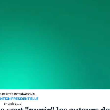
E
›
PÉPITES
›
INTERNATIONAL
NTION PRESIDENTIELLE
27 août 2013